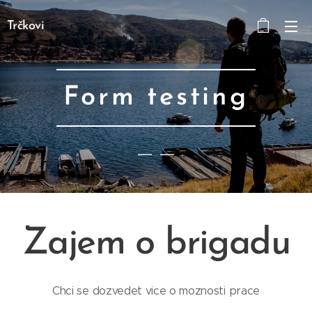
Trčkovi
Form testing
Zajem o brigadu
Chci se dozvedet vice o moznosti prace