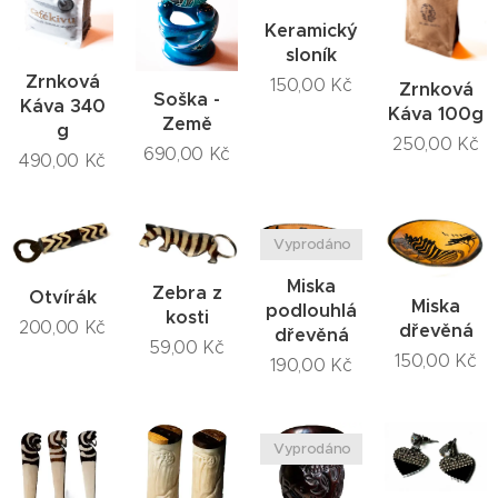
Keramický
sloník
Zrnková
150,00
Kč
Zrnková
Soška -
Káva 340
Káva 100g
Země
g
250,00
Kč
690,00
Kč
490,00
Kč
Vyprodáno
Miska
Zebra z
Otvírák
Miska
podlouhlá
kosti
200,00
Kč
dřevěná
dřevěná
59,00
Kč
150,00
Kč
190,00
Kč
Vyprodáno