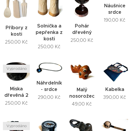
Náušnice
srdce
190,00
Kč
Solnička a
Pohár
Příbory z
pepřenka z
dřevěný
kosti
kosti
250,00
Kč
250,00
Kč
250,00
Kč
Vyprodáno
Náhrdelník
Miska
Kabelka
- srdce
Malý
dřevěná 2
nosorožec
390,00
Kč
290,00
Kč
250,00
Kč
49,00
Kč
Vyprodáno