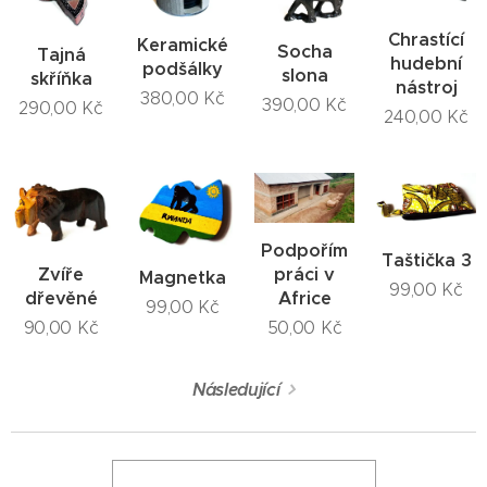
Chrastící
Keramické
Socha
Tajná
hudební
podšálky
slona
skříňka
nástroj
380,00
Kč
390,00
Kč
290,00
Kč
240,00
Kč
Podpořím
Taštička 3
práci v
Zvíře
Magnetka
99,00
Kč
Africe
dřevěné
99,00
Kč
50,00
Kč
90,00
Kč
Následující