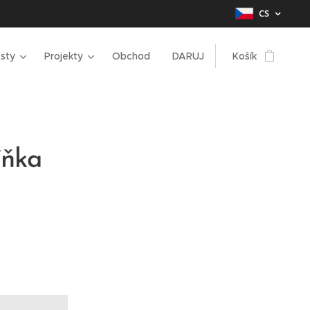
CS
sty
Projekty
Obchod
DARUJ
Košík
íňka